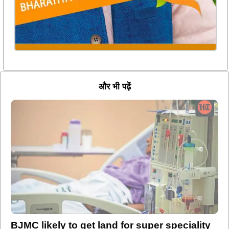
और भी पढ़ें
BJMC likely to get land for super speciality