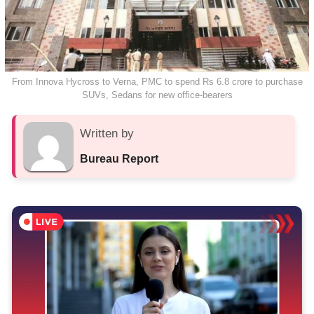
From Innova Hycross to Verna, PMC to spend Rs 6.8 crore to purchase
SUVs, Sedans for new office-bearers
Written by
Bureau Report