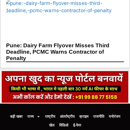
Pune: Dairy Farm Flyover Misses Third
Deadline, PCMC Warns Contractor of
Penalty
बड़ी खबर
राज्य
राष्ट्रीय
अंतर्राष्ट्रीय
क्राइम
राजनीति
मनोरंजन
खेल
विडिओ
ई-पेपर