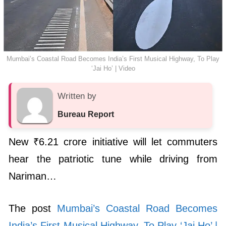
Mumbai’s Coastal Road Becomes India’s First Musical Highway, To Play
‘Jai Ho’ | Video
Written by
Bureau Report
New ₹6.21 crore initiative will let commuters
hear the patriotic tune while driving from
Nariman…
The post
Mumbai’s Coastal Road Becomes
India’s First Musical Highway, To Play ‘Jai Ho’ |