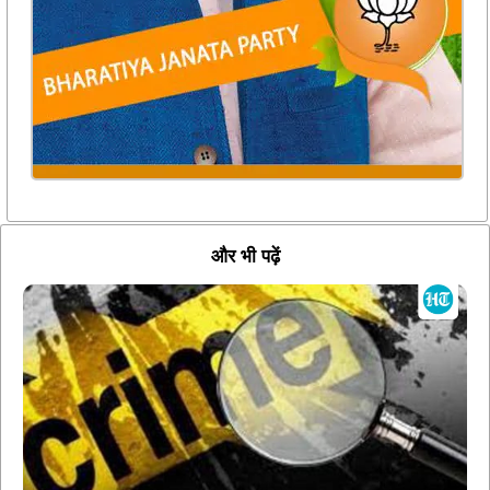
और भी पढ़ें