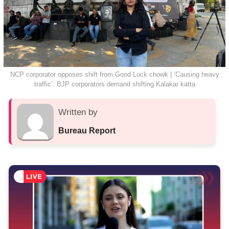
NCP corporator opposes shift from Good Luck chowk | ‘Causing heavy
traffic’: BJP corporators demand shifting Kalakar katta
Written by
Bureau Report