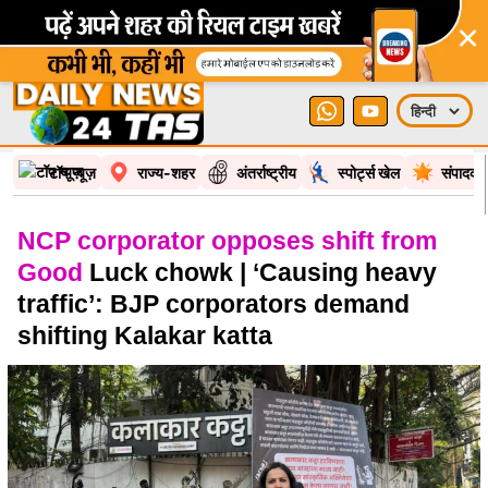
×
टॉप न्यूज़
राज्य-शहर
अंतर्राष्ट्रीय
स्पोर्ट्स खेल
संपादकी
NCP corporator opposes shift from
Good
Luck chowk | ‘Causing heavy
traffic’: BJP corporators demand
shifting Kalakar katta