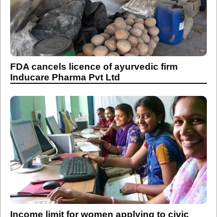
FDA cancels licence of ayurvedic firm
Inducare Pharma Pvt Ltd
Income limit for women applying to civic