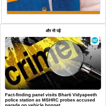
और भी पढ़ें
Fact-finding panel visits Bharti Vidyapeeth
police station as MSHRC probes accused
parade on vehicle bonnet