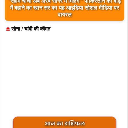
“रहीम चाचा अब अरब सागर में मिलेंगे ” पाकिस्तान को बाढ़
बिलावल भुट्टो द्वारा सिंधु नदी और भारत को लेकर दिए गए
में बहाने का खान सर का यह आइडिया सोशल मीडिया पर
बयान पर भारत के केंद्रीय मंत्रियों की कड़ी प्रतिक्रिया
वायरल
सोना / चांदी की कीमत
आज का राशिफल