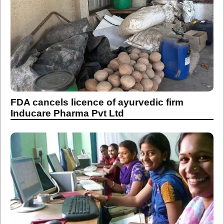
FDA cancels licence of ayurvedic firm
Inducare Pharma Pvt Ltd