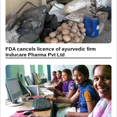
FDA cancels licence of ayurvedic firm
Inducare Pharma Pvt Ltd