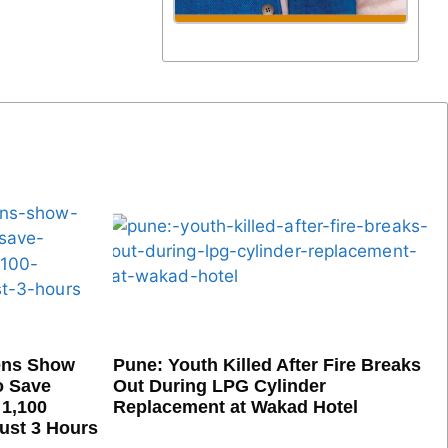
ens Show
Pune: Youth Killed After Fire Breaks
o Save
Out During LPG Cylinder
 1,100
Replacement at Wakad Hotel
Just 3 Hours