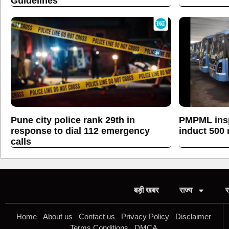
Guidelines
Pune city police rank 29th in
PMPML insp
response to dial 112 emergency
induct 500
calls
बड़ी खबर
राज्य
र
Home
About us
Contact us
Privacy Policy
Disclaimer
Terms Conditions
DMCA