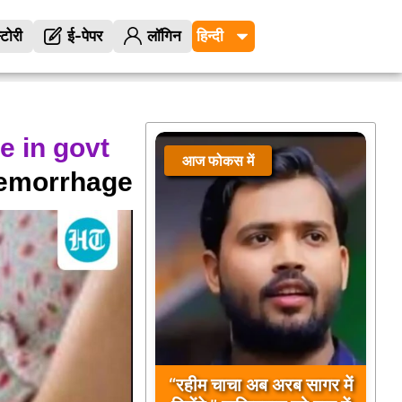
्टोरी
ई-पेपर
लॉगिन
e in govt
आज फोकस में
aemorrhage
“रहीम चाचा अब अरब सागर में