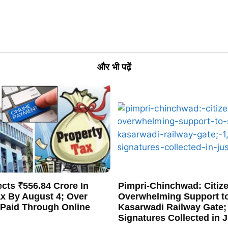
और भी पढ़ें
cts ₹556.84 Crore In
Pimpri-Chinchwad: Citiz
ax By August 4; Over
Overwhelming Support t
 Paid Through Online
Kasarwadi Railway Gate;
Signatures Collected in 