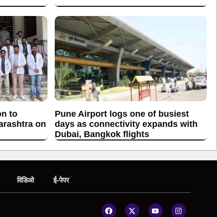
on to
Pune Airport logs one of busiest
arashtra on
days as connectivity expands with
Dubai, Bangkok flights
विडिओ
ई-पेपर