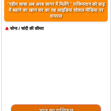
“रहीम चाचा अब अरब सागर में मिलेंगे ” पाकिस्तान को बाढ़
बिलावल भुट्टो द्वारा सिंधु नदी और भारत को लेकर दिए गए
में बहाने का खान सर का यह आइडिया सोशल मीडिया पर
बयान पर भारत के केंद्रीय मंत्रियों की कड़ी प्रतिक्रिया
वायरल
सोना / चांदी की कीमत
आज का राशिफल