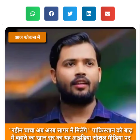
आज फोकस में
आज फोकस में
“रहीम चाचा अब अरब सागर में मिलेंगे ” पाकिस्तान को बाढ़
बिलावल भुट्टो द्वारा सिंधु नदी और भारत को लेकर दिए गए
में बहाने का खान सर का यह आइडिया सोशल मीडिया पर