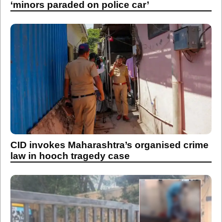
‘minors paraded on police car’
CID invokes Maharashtra’s organised crime
law in hooch tragedy case