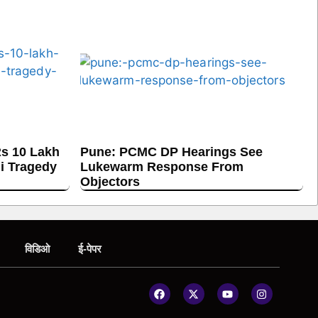
s 10 Lakh
Pune: PCMC DP Hearings See
hi Tragedy
Lukewarm Response From
Objectors
विडिओ
ई-पेपर