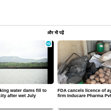
और भी पढ़ें
king water dams fill to
FDA cancels licence of a
ty after wet July
firm Inducare Pharma Pvt