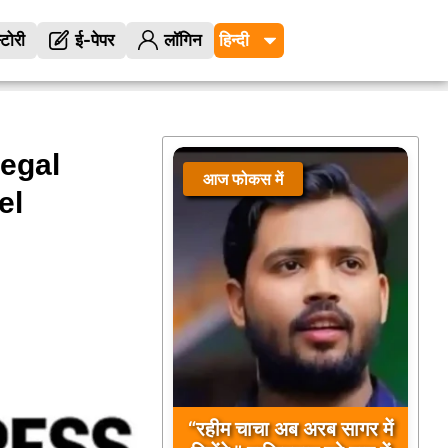
्टोरी
ई-पेपर
लॉगिन
legal
आज फोकस में
el
“रहीम चाचा अब अरब सागर में