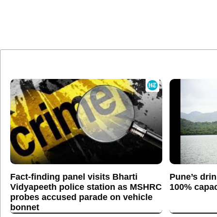
Fact-finding panel visits Bharti
Pune’s drin
Vidyapeeth police station as MSHRC
100% capaci
probes accused parade on vehicle
bonnet