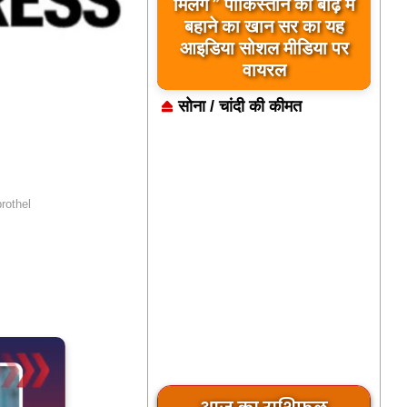
मिलेंगे ” पाकिस्तान को बाढ़ में
बहाने का खान सर का यह
आइडिया सोशल मीडिया पर
वायरल
सोना / चांदी की कीमत
rothel