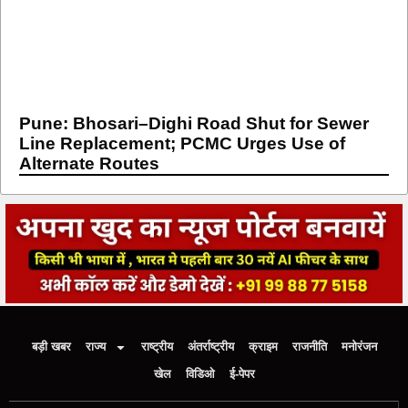
Pune: Bhosari–Dighi Road Shut for Sewer
Line Replacement; PCMC Urges Use of
Alternate Routes
बड़ी खबर
राज्य
राष्ट्रीय
अंतर्राष्ट्रीय
क्राइम
राजनीति
मनोरंजन
खेल
विडिओ
ई-पेपर