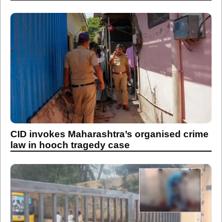
CID invokes Maharashtra’s organised crime
law in hooch tragedy case