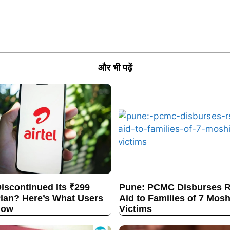
और भी पढ़ें
Discontinued Its ₹299
Pune: PCMC Disburses R
lan? Here’s What Users
Aid to Families of 7 Mos
now
Victims