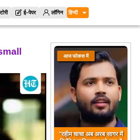
्टोरी
ई-पेपर
लॉगिन
small
आज फोकस में
“रहीम चाचा अब अरब सागर में