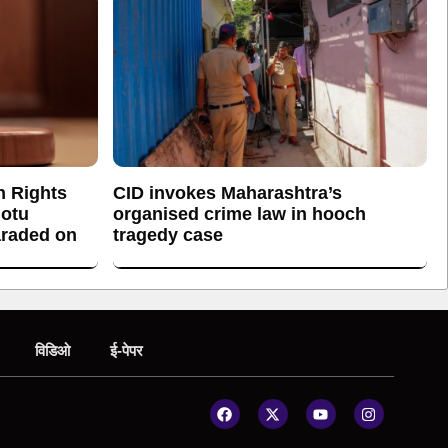
n Rights
CID invokes Maharashtra’s
otu
organised crime law in hooch
araded on
tragedy case
विडिओ
ई-पेपर