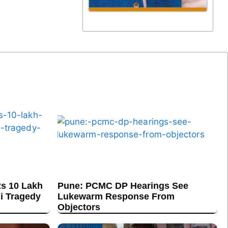
s 10 Lakh
Pune: PCMC DP Hearings See
hi Tragedy
Lukewarm Response From
Objectors