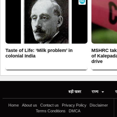
Taste of Life: ‘Milk problem’ in
MSHRC tak
colonial India
of Kalepada
drive
बड़ी खबर
राज्य
र
Home
About us
Contact us
Privacy Policy
Disclaimer
Terms Conditions
DMCA