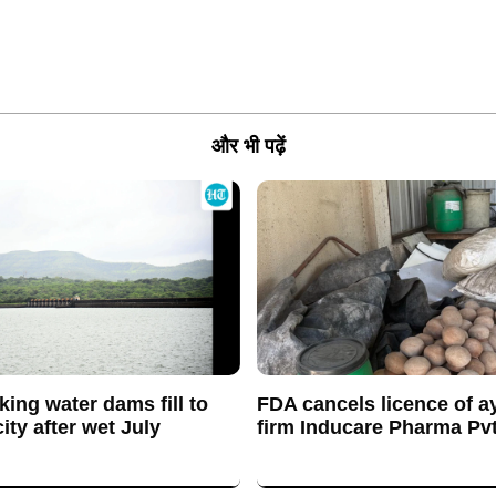
और भी पढ़ें
king water dams fill to
FDA cancels licence of a
ty after wet July
firm Inducare Pharma Pvt