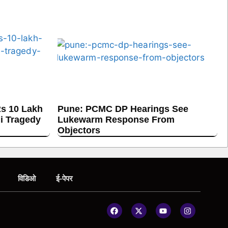
s 10 Lakh
Pune: PCMC DP Hearings See
hi Tragedy
Lukewarm Response From
Objectors
विडिओ
ई-पेपर