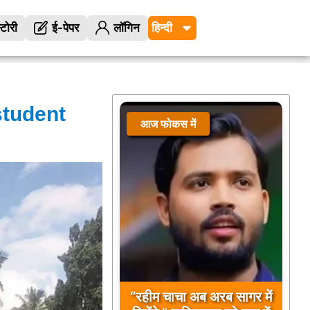
्टोरी
ई-पेपर
लॉगिन
tudent
आज फोकस में