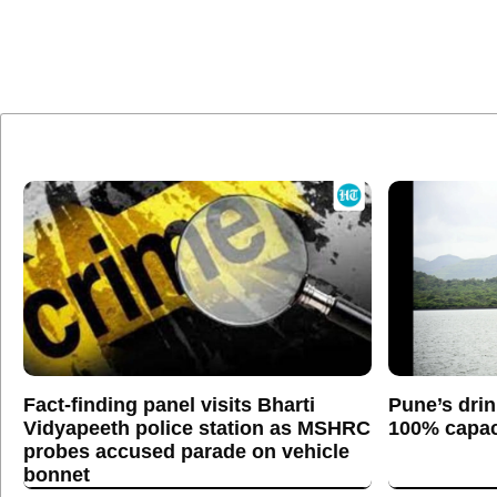
Fact-finding panel visits Bharti
Pune’s drin
Vidyapeeth police station as MSHRC
100% capaci
probes accused parade on vehicle
bonnet