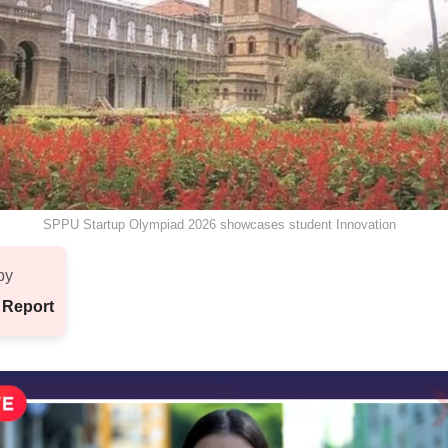
SPPU Startup Olympiad 2026 showcases student Innovation
by
 Report