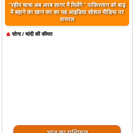
“रहीम चाचा अब अरब सागर में मिलेंगे ” पाकिस्तान को बाढ़
बिलावल भुट्टो द्वारा सिंधु नदी और भारत को लेकर दिए गए
में बहाने का खान सर का यह आइडिया सोशल मीडिया पर
बयान पर भारत के केंद्रीय मंत्रियों की कड़ी प्रतिक्रिया
वायरल
सोना / चांदी की कीमत
आज का राशिफल