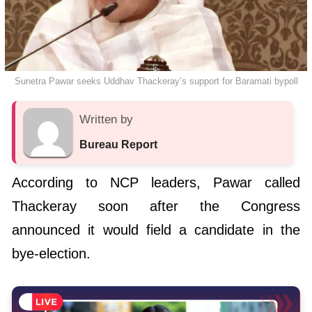
Sunetra Pawar seeks Uddhav Thackeray’s support for Baramati bypoll
Written by
Bureau Report
According to NCP leaders, Pawar called
Thackeray soon after the Congress
announced it would field a candidate in the
bye-election.