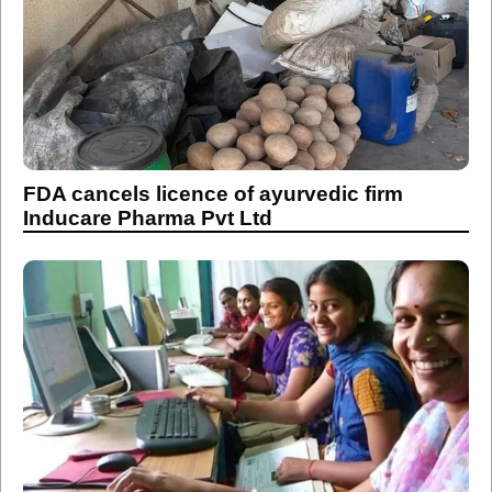
FDA cancels licence of ayurvedic firm
Inducare Pharma Pvt Ltd
Income limit for women applying to civic
welfare schemes raised to Rs 2.5 lakhs