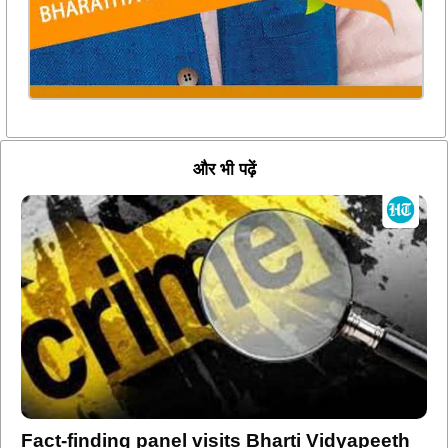
और भी पढ़ें
Fact-finding panel visits Bharti Vidyapeeth
police station as MSHRC probes accused
parade on vehicle bonnet