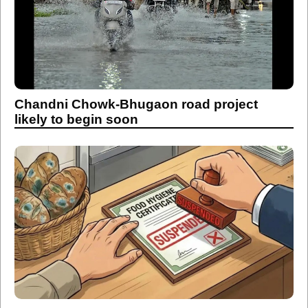
Chandni Chowk-Bhugaon road project
likely to begin soon