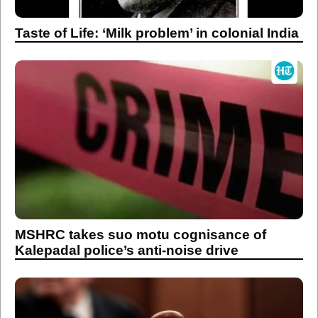
Taste of Life: ‘Milk problem’ in colonial India
MSHRC takes suo motu cognisance of
Kalepadal police’s anti-noise drive