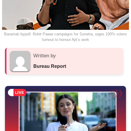
Baramati bypoll: Rohit Pawar campaigns for Sunetra, urges 100% voters
turnout to honour Ajit’s work
Written by
Bureau Report