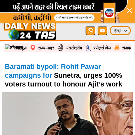
×
टॉप न्यूज़
राज्य-शहर
अंतर्राष्ट्रीय
स्पोर्ट्स खेल
संपादकी
Baramati bypoll: Rohit Pawar
campaigns for
Sunetra, urges 100%
voters turnout to honour Ajit’s work