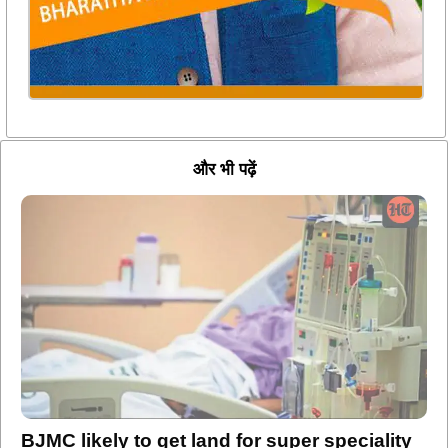
और भी पढ़ें
BJMC likely to get land for super speciality