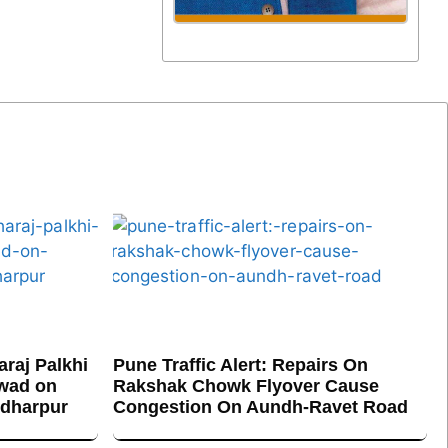
raj Palkhi
Pune Traffic Alert: Repairs On
hwad on
Rakshak Chowk Flyover Cause
ndharpur
Congestion On Aundh-Ravet Road