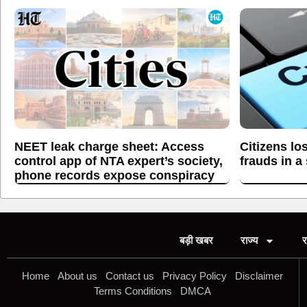
NEET leak charge sheet: Access
Citizens lo
control app of NTA expert’s society,
frauds in a
phone records expose conspiracy
बड़ी खबर
राज्य
र
Home
About us
Contact us
Privacy Policy
Disclaimer
Terms Conditions
DMCA