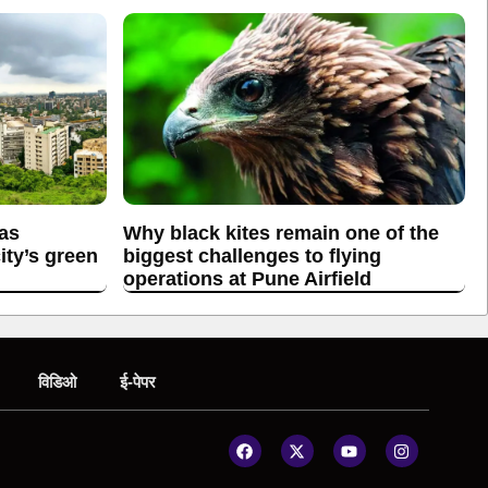
 as
Why black kites remain one of the
ity’s green
biggest challenges to flying
operations at Pune Airfield
विडिओ
ई-पेपर