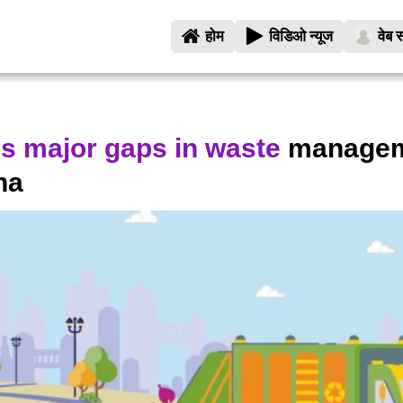
होम
विडिओ न्यूज
वेब स
gs major gaps in waste
managem
ha