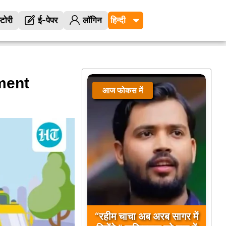
्टोरी
ई-पेपर
लॉगिन
ent
आज फोकस में
“रहीम चाचा अब अरब सागर में