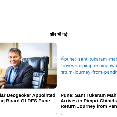
और भी पढ़ें
ar Deogaokar Appointed
Pune: Sant Tukaram Maha
ng Board Of DES Pune
Arrives in Pimpri-Chinc
Return Journey from Pa