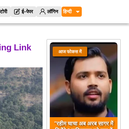
्टोरी
ई-पेपर
लॉगिन
ng Link
आज फोकस में
“रहीम चाचा अब अरब सागर में