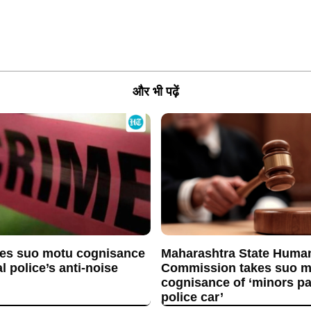
और भी पढ़ें
es suo motu cognisance
Maharashtra State Huma
l police’s anti-noise
Commission takes suo m
cognisance of ‘minors p
police car’