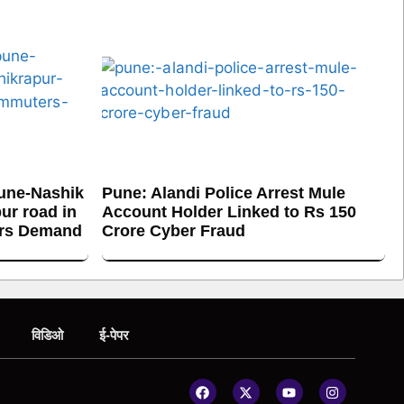
une-Nashik
Pune: Alandi Police Arrest Mule
ur road in
Account Holder Linked to Rs 150
ers Demand
Crore Cyber Fraud
विडिओ
ई-पेपर