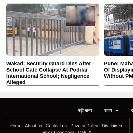
Wakad: Security Guard Dies After
Pune: Maha
School Gate Collapse At Poddar
Of Display
International School; Negligence
Without PM
Alleged
बड़ी खबर
राज्य
र
Home
About us
Contact us
Privacy Policy
Disclaimer
Terms Conditions
DMCA