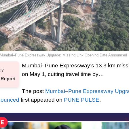
Mumbai–Pune Expressway Upgrade: Missing Link Opening Date Announced
Mumbai–Pune Expressway’s 13.3 km missin
by
on May 1, cutting travel time by…
 Report
The post
Mumbai–Pune Expressway Upgrad
nounced
first appeared on
PUNE PULSE
.