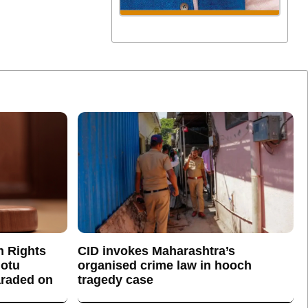
n Rights
CID invokes Maharashtra’s
otu
organised crime law in hooch
araded on
tragedy case