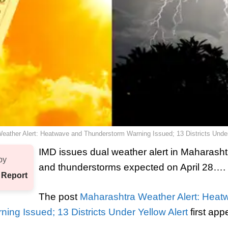
eather Alert: Heatwave and Thunderstorm Warning Issued; 13 Districts Under
IMD issues dual weather alert in Maharash
by
and thunderstorms expected on April 28….
 Report
The post
Maharashtra Weather Alert: Heat
ing Issued; 13 Districts Under Yellow Alert
first ap