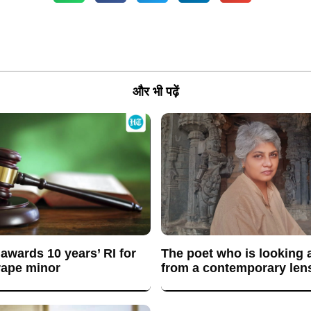
और भी पढ़ें
awards 10 years’ RI for
The poet who is looking a
rape minor
from a contemporary len