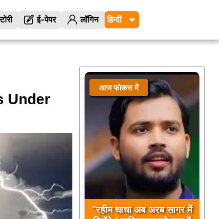
्टोरी
ई-पेपर
लॉगिन
आज फोकस में
s Under