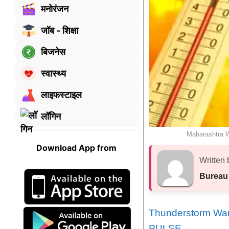
मनोरंजन
जॉब - शिक्षा
बिजनेस
स्वास्थ्य
लाइफस्टाइल
लॉगिन
Maharashtra W
Download App from
Written 
Bureau
Thunderstorm Warn
PULSE
.