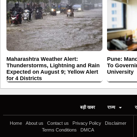
Maharashtra Weather Alert:
Pune: Mand
Thunderstorms, Lightning and Rain
To Governi
Expected on August 9; Yellow Alert
University
for 4 Districts
बड़ी खबर
राज्य
र
Home
About us
Contact us
Privacy Policy
Disclaimer
Terms Conditions
DMCA