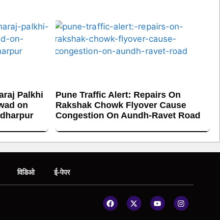
raj Palkhi
Pune Traffic Alert: Repairs On
hwad on
Rakshak Chowk Flyover Cause
ndharpur
Congestion On Aundh-Ravet Road
विडिओ
ई-पेपर