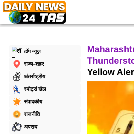
Maharashtr
टॉप न्यूज़
Thunderst
राज्य-शहर
Yellow Aler
अंतर्राष्ट्रीय
स्पोर्ट्स खेल
संपादकीय
राजनीति
अपराध