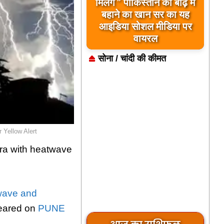
बिलावल भुट्टो द्वारा सिंधु नदी
और भारत को लेकर दिए गए
बयान पर भारत के केंद्रीय
मंत्रियों की कड़ी प्रतिक्रिया
सोना / चांदी की कीमत
 Yellow Alert
tra with heatwave
wave and
peared on
PUNE