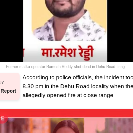
Former matka operator Ramesh Reddy shot dead in Dehu Road firing
According to police officials, the incident t
by
8.30 pm in the Dehu Road locality when the
 Report
allegedly opened fire at close range