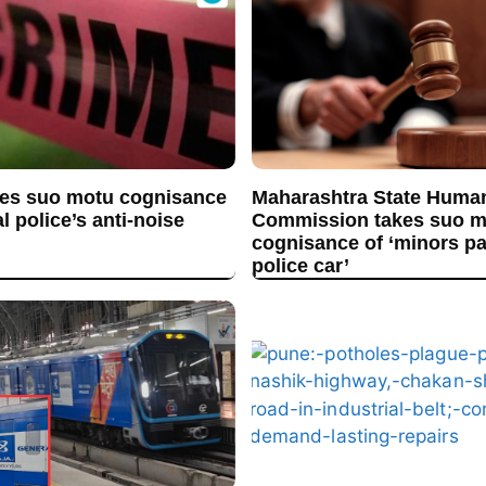
es suo motu cognisance
Maharashtra State Huma
l police’s anti-noise
Commission takes suo m
cognisance of ‘minors p
police car’