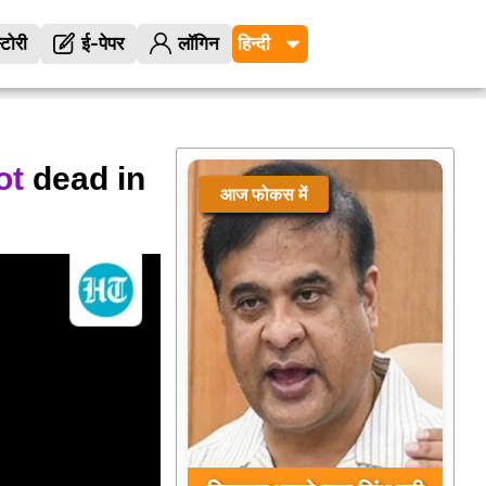
्टोरी
ई-पेपर
लॉगिन
ot
dead in
आज फोकस में