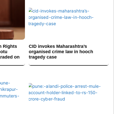
n Rights
CID invokes Maharashtra’s
otu
organised crime law in hooch
araded on
tragedy case