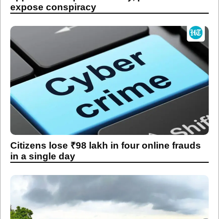
expose conspiracy
Citizens lose ₹98 lakh in four online frauds
in a single day