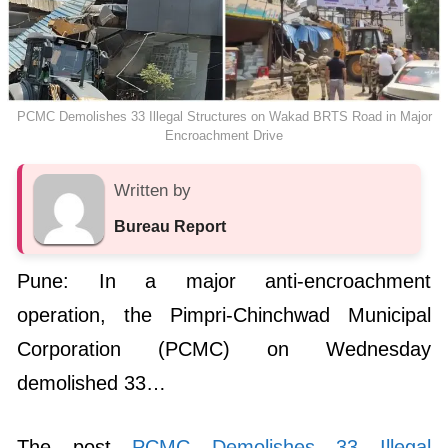
PCMC Demolishes 33 Illegal Structures on Wakad BRTS Road in Major
Encroachment Drive
Written by
Bureau Report
Pune: In a major anti-encroachment
operation, the Pimpri-Chinchwad Municipal
Corporation (PCMC) on Wednesday
demolished 33…
The post
PCMC Demolishes 33 Illegal