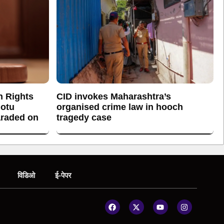
n Rights
CID invokes Maharashtra’s
otu
organised crime law in hooch
araded on
tragedy case
विडिओ
ई-पेपर