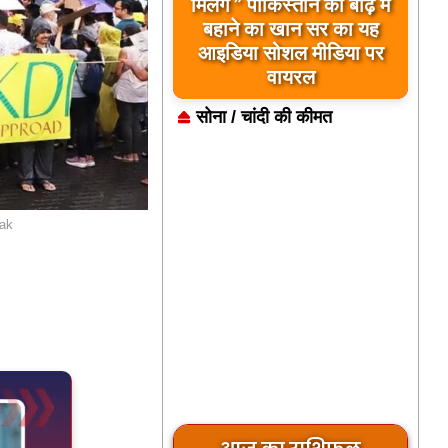
मिलेंगे ” पाकिस्तान को बाढ़ में
बहाने का खान सर का यह
आइडिया सोशल मीडिया पर
वायरल
सोना / चांदी की कीमत
lak