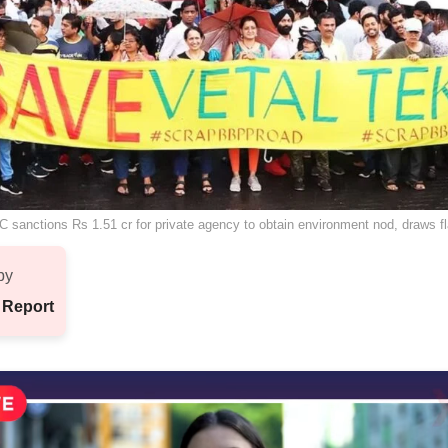
 sanctions Rs 1.51 cr for private agency to obtain environment nod, draws f
by
 Report