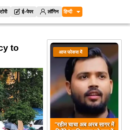
्टोरी
ई-पेपर
लॉगिन
cy to
आज फोकस में
“रहीम चाचा अब अरब सागर में