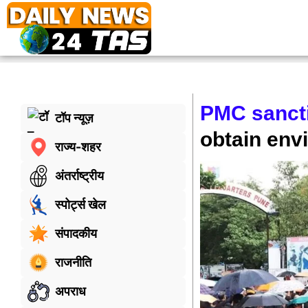
PMC sancti
टॉप न्यूज़
obtain env
राज्य-शहर
अंतर्राष्ट्रीय
स्पोर्ट्स खेल
संपादकीय
राजनीति
अपराध