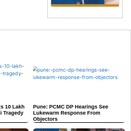
s 10 Lakh
Pune: PCMC DP Hearings See
hi Tragedy
Lukewarm Response From
Objectors