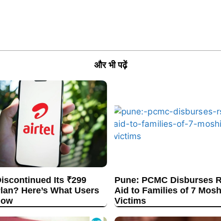
और भी पढ़ें
Discontinued Its ₹299
Pune: PCMC Disburses R
lan? Here’s What Users
Aid to Families of 7 Mos
now
Victims