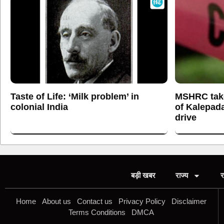
Taste of Life: ‘Milk problem’ in
MSHRC tak
colonial India
of Kalepada
drive
बड़ी खबर
राज्य
र
Home
About us
Contact us
Privacy Policy
Disclaimer
Terms Conditions
DMCA