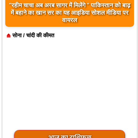
“रहीम चाचा अब अरब सागर में मिलेंगे ” पाकिस्तान को बाढ़
बिलावल भुट्टो द्वारा सिंधु नदी और भारत को लेकर दिए गए
में बहाने का खान सर का यह आइडिया सोशल मीडिया पर
बयान पर भारत के केंद्रीय मंत्रियों की कड़ी प्रतिक्रिया
वायरल
सोना / चांदी की कीमत
आज का राशिफल