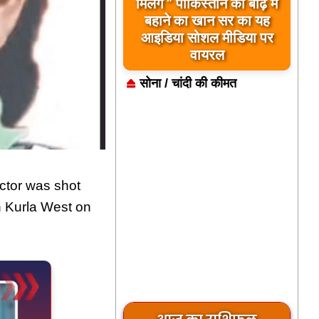
मिलेंगे ” पाकिस्तान को बाढ़ में
बहाने का खान सर का यह
आइडिया सोशल मीडिया पर
वायरल
सोना / चांदी की कीमत
ctor was shot
 Kurla West on