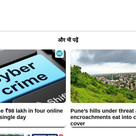
और भी पढ़ें
se ₹98 lakh in four online
Pune’s hills under threat
 single day
encroachments eat into c
cover