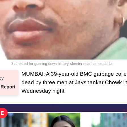
3 arrested for gunning down history sheeter near his residence
MUMBAI: A 39-year-old BMC garbage colle
by
dead by three men at Jayshankar Chowk in
 Report
Wednesday night