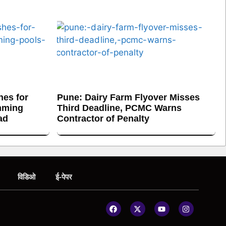
es for
Pune: Dairy Farm Flyover Misses
mming
Third Deadline, PCMC Warns
ad
Contractor of Penalty
विडिओ
ई-पेपर