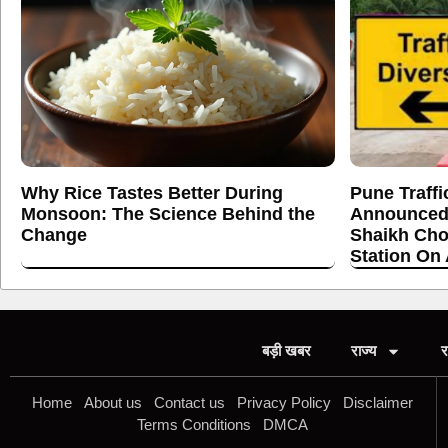
Why Rice Tastes Better During
Pune Traffi
Monsoon: The Science Behind the
Announced
Change
Shaikh Cho
Station On
बड़ी खबर
राज्य
र
Home
About us
Contact us
Privacy Policy
Disclaimer
Terms Conditions
DMCA