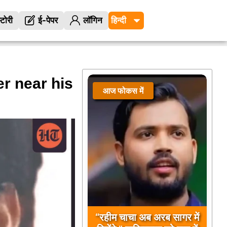
्टोरी
ई-पेपर
लॉगिन
r near his
आज फोकस में
“रहीम चाचा अब अरब सागर में