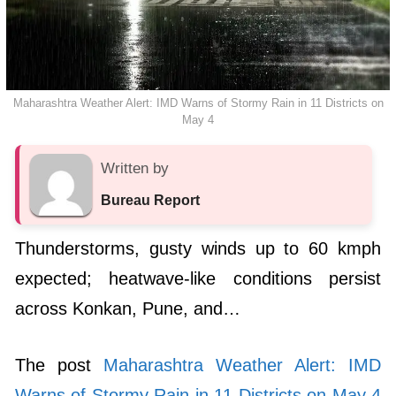
Maharashtra Weather Alert: IMD Warns of Stormy Rain in 11 Districts on
May 4
Written by
Bureau Report
Thunderstorms, gusty winds up to 60 kmph
expected; heatwave-like conditions persist
across Konkan, Pune, and…
The post
Maharashtra Weather Alert: IMD
Warns of Stormy Rain in 11 Districts on May 4