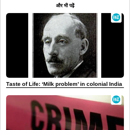
और भी पढ़ें
Taste of Life: ‘Milk problem’ in colonial India