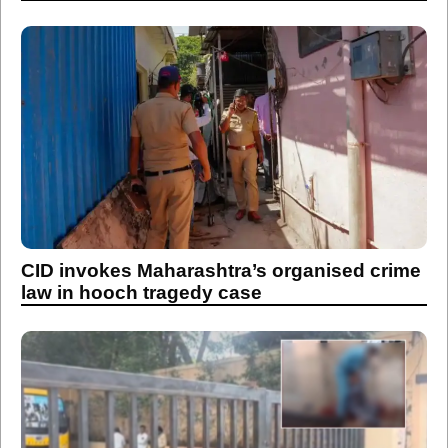
CID invokes Maharashtra’s organised crime
law in hooch tragedy case