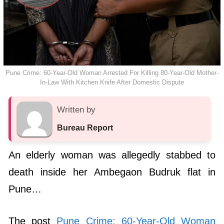
Pune Crime: 60-Year-Old Woman Arrested For Killing 80-Year-Old Mother-
In-Law With Kitchen Knife After Domestic Dispute
Written by
Bureau Report
An elderly woman was allegedly stabbed to
death inside her Ambegaon Budruk flat in
Pune…
The post
Pune Crime: 60-Year-Old Woman