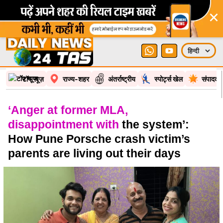
×
टॉप न्यूज़
राज्य-शहर
अंतर्राष्ट्रीय
स्पोर्ट्स खेल
संपादकी
‘Anger at former MLA,
disappointment with
the system’:
How Pune Porsche crash victim’s
parents are living out their days