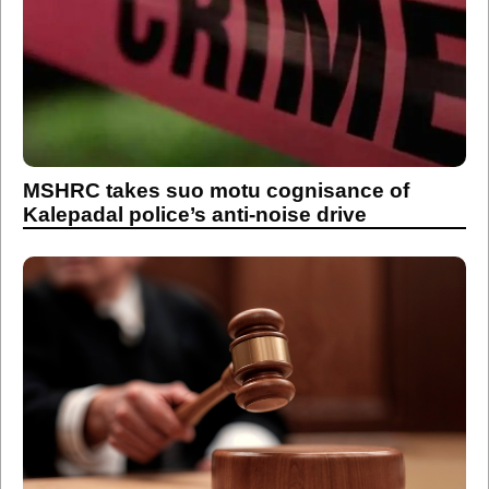
MSHRC takes suo motu cognisance of
Kalepadal police’s anti-noise drive