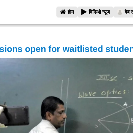
होम
विडिओ न्यूज
वेब स
ions open for waitlisted stude