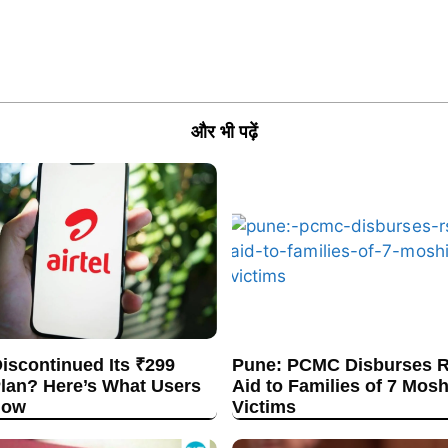
और भी पढ़ें
Discontinued Its ₹299
Pune: PCMC Disburses R
lan? Here’s What Users
Aid to Families of 7 Mos
now
Victims