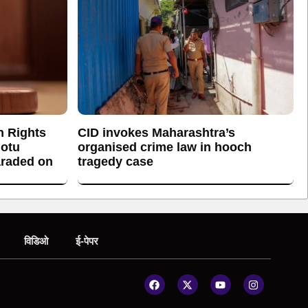
n Rights
CID invokes Maharashtra’s
otu
organised crime law in hooch
araded on
tragedy case
विडिओ
ई-पेपर