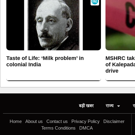
Taste of Life: ‘Milk problem’ in
MSHRC tak
colonial India
of Kalepada
drive
बड़ी खबर
राज्य
र
Home
About us
Contact us
Privacy Policy
Disclaimer
Terms Conditions
DMCA