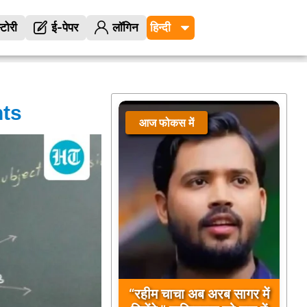
्टोरी
ई-पेपर
लॉगिन
nts
आज फोकस में
“रहीम चाचा अब अरब सागर में