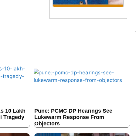
s 10 Lakh
Pune: PCMC DP Hearings See
hi Tragedy
Lukewarm Response From
Objectors