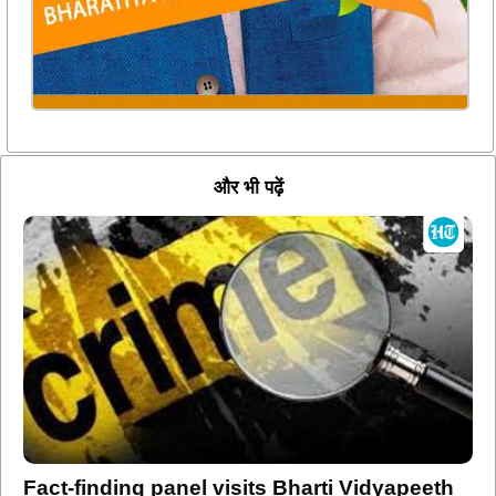
और भी पढ़ें
Fact-finding panel visits Bharti Vidyapeeth