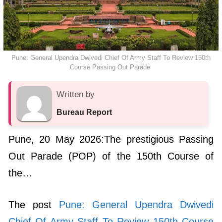
Pune: General Upendra Dwivedi Chief Of Army Staff To Review 150th
Course Passing Out Parade
Written by
Bureau Report
Pune, 20 May 2026:The prestigious Passing
Out Parade (POP) of the 150th Course of
the…
The post
Pune: General Upendra Dwivedi
Chief Of Army Staff To Review 150th Course