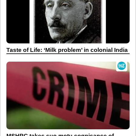
Taste of Life: ‘Milk problem’ in colonial India
MSHRC takes suo motu cognisance of