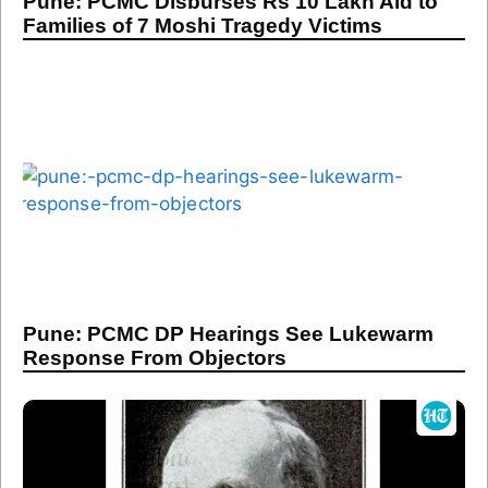
Pune: PCMC Disburses Rs 10 Lakh Aid to
Families of 7 Moshi Tragedy Victims
Pune: PCMC DP Hearings See Lukewarm
Response From Objectors