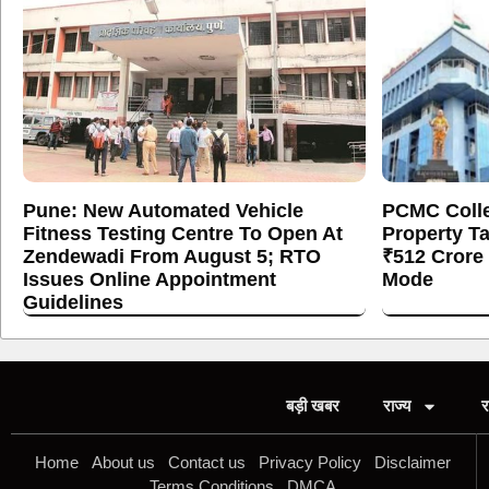
Pune: New Automated Vehicle
PCMC Colle
Fitness Testing Centre To Open At
Property T
Zendewadi From August 5; RTO
₹512 Crore
Issues Online Appointment
Mode
Guidelines
बड़ी खबर
राज्य
र
Home
About us
Contact us
Privacy Policy
Disclaimer
Terms Conditions
DMCA