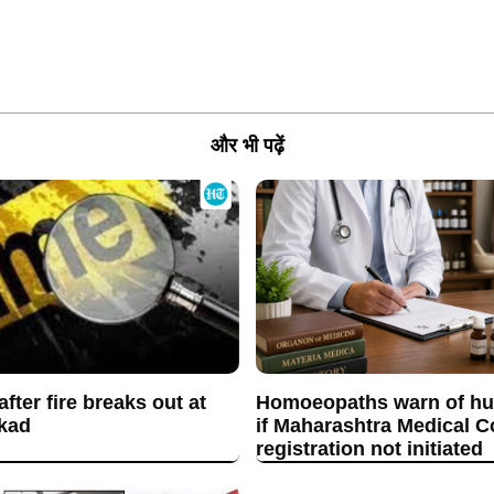
और भी पढ़ें
fter fire breaks out at
Homoeopaths warn of hun
akad
if Maharashtra Medical C
registration not initiated