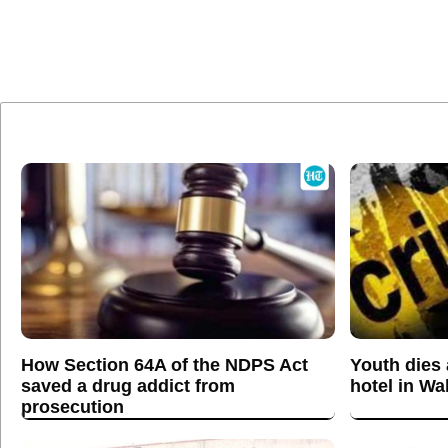
How Section 64A of the NDPS Act
Youth dies a
saved a drug addict from
hotel in W
prosecution