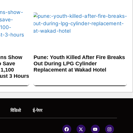
ens Show
Pune: Youth Killed After Fire Breaks
o Save
Out During LPG Cylinder
 1,100
Replacement at Wakad Hotel
Just 3 Hours
विडिओ
ई-पेपर