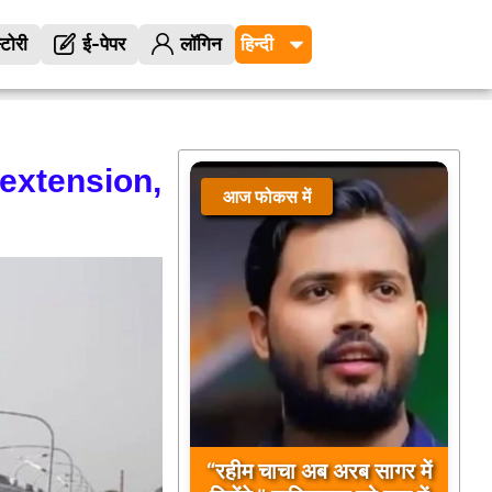
्टोरी
ई-पेपर
लॉगिन
extension,
आज फोकस में
“रहीम चाचा अब अरब सागर में