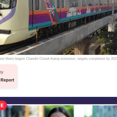
ne Metro begins Chandni Chowk-Katraj extension, targets completion by 202
by
 Report