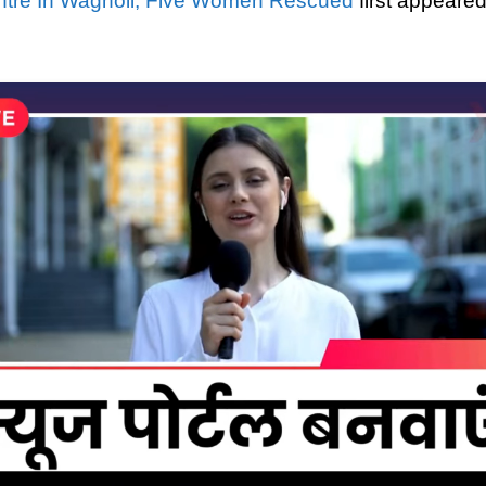
ntre In Wagholi, Five Women Rescued
first appeare