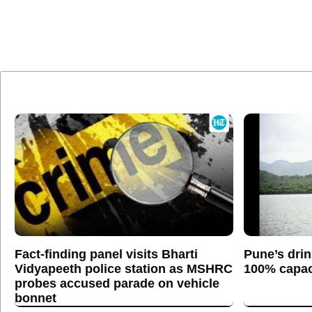
Fact-finding panel visits Bharti
Pune’s drin
Vidyapeeth police station as MSHRC
100% capaci
probes accused parade on vehicle
bonnet