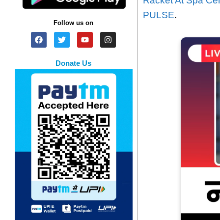
Racket At Spa Ce
PULSE
.
Follow us on
Donate Us