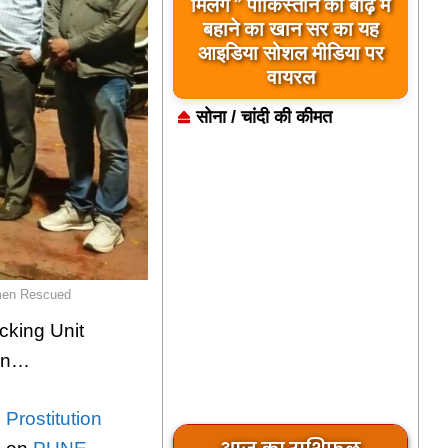
मिलेंगे ” पाकिस्तान को बाढ़ में
बहाने का खान सर का यह
आइडिया सोशल मीडिया पर
वायरल
सोना / चांदी की कीमत
omen Rescued
cking Unit
 an…
Prostitution