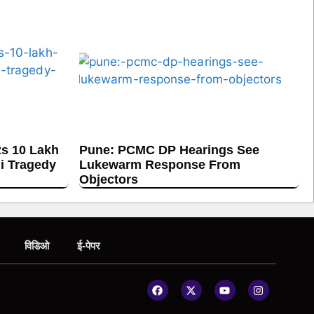
s 10 Lakh
Pune: PCMC DP Hearings See
hi Tragedy
Lukewarm Response From
Objectors
विडिओ
ई-पेपर