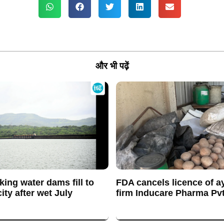
और भी पढ़ें
king water dams fill to
FDA cancels licence of a
ty after wet July
firm Inducare Pharma Pvt