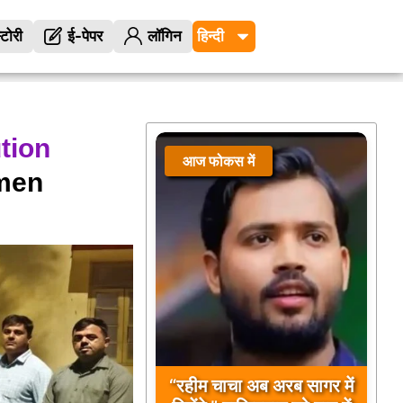
्टोरी
ई-पेपर
लॉगिन
tion
आज फोकस में
omen
“रहीम चाचा अब अरब सागर में