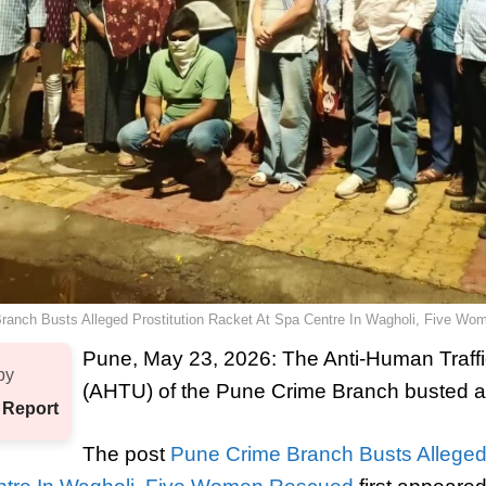
ranch Busts Alleged Prostitution Racket At Spa Centre In Wagholi, Five W
Pune, May 23, 2026: The Anti-Human Traffi
by
(AHTU) of the Pune Crime Branch busted
 Report
The post
Pune Crime Branch Busts Alleged 