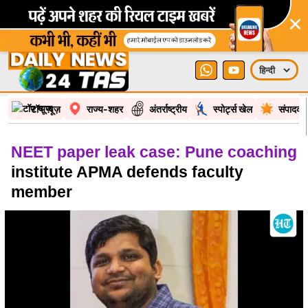
×
टॉप न्यूज़
राज्य-शहर
अंतर्राष्ट्रीय
स्पोर्ट्स खेल
संपादकी
NEET paper leak case: Pune coaching
institute APMA defends faculty
member