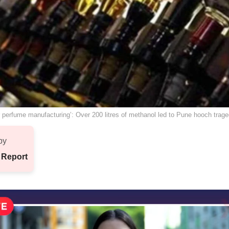
r perfume manufacturing’: Over 200 litres of methanol led to Pune hooch trag
by
 Report