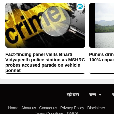
Fact-finding panel visits Bharti
Pune’s drin
Vidyapeeth police station as MSHRC
100% capaci
probes accused parade on vehicle
bonnet
बड़ी खबर
राज्य
र
Home
About us
Contact us
Privacy Policy
Disclaimer
Terms Conditions
DMCA