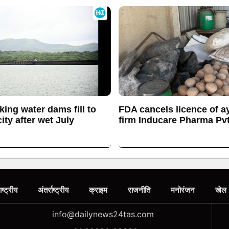
king water dams fill to
FDA cancels licence of a
ty after wet July
firm Inducare Pharma Pvt
ाष्ट्रीय
अंतर्राष्ट्रीय
क्राइम
राजनीति
मनोरंजन
खेल
info@dailynews24tas.com