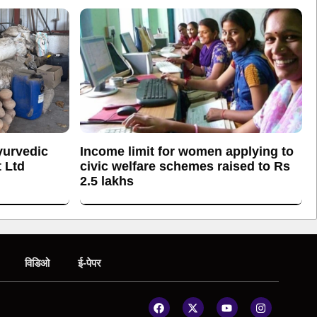
yurvedic
Income limit for women applying to
 Ltd
civic welfare schemes raised to Rs
2.5 lakhs
विडिओ
ई-पेपर