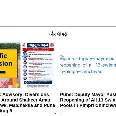
और भी पढ़ें
c Advisory: Diversions
Pune: Deputy Mayor Push
 Around Shaheer Amar
Reopening of All 13 Swi
wk, Maldhakka and Pune
Pools in Pimpri Chinchw
 Aug 8