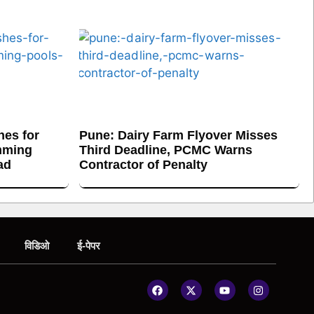
es for
Pune: Dairy Farm Flyover Misses
mming
Third Deadline, PCMC Warns
ad
Contractor of Penalty
विडिओ
ई-पेपर