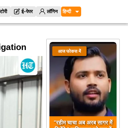
्टोरी
ई-पेपर
लॉगिन
igation
आज फोकस में