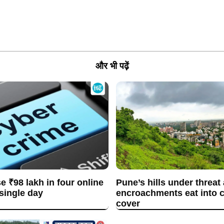
और भी पढ़ें
se ₹98 lakh in four online
Pune’s hills under threat
 single day
encroachments eat into c
cover