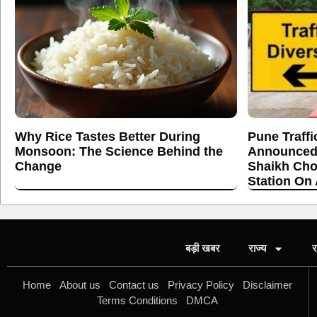
Why Rice Tastes Better During
Pune Traffi
Monsoon: The Science Behind the
Announced
Change
Shaikh Cho
Station On
बड़ी खबर
राज्य
र
Home
About us
Contact us
Privacy Policy
Disclaimer
Terms Conditions
DMCA