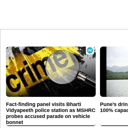
Fact-finding panel visits Bharti
Pune’s drin
Vidyapeeth police station as MSHRC
100% capaci
probes accused parade on vehicle
bonnet