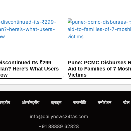
Discontinued Its ₹299
Pune: PCMC Disburses R
lan? Here’s What Users
Aid to Families of 7 Mos
now
Victims
ाष्ट्रीय
अंतर्राष्ट्रीय
क्राइम
राजनीति
मनोरंजन
खेल
info@dailynews24tas.com
+91 88889 62828