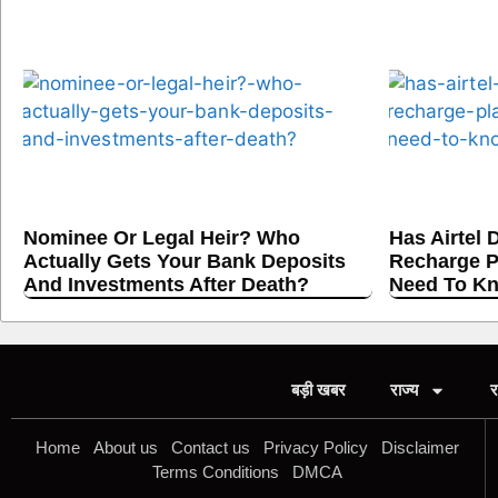
Nominee Or Legal Heir? Who
Has Airtel 
Actually Gets Your Bank Deposits
Recharge P
And Investments After Death?
Need To K
बड़ी खबर
राज्य
र
Home
About us
Contact us
Privacy Policy
Disclaimer
Terms Conditions
DMCA