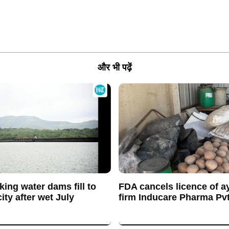
और भी पढ़ें
king water dams fill to
FDA cancels licence of a
ty after wet July
firm Inducare Pharma Pvt