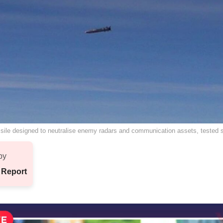
sile designed to neutralise enemy radars and communication assets, tested 
by
 Report