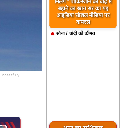
मिलेंगे ” पाकिस्तान को बाढ़ में
बहाने का खान सर का यह
आइडिया सोशल मीडिया पर
वायरल
सोना / चांदी की कीमत
successfully