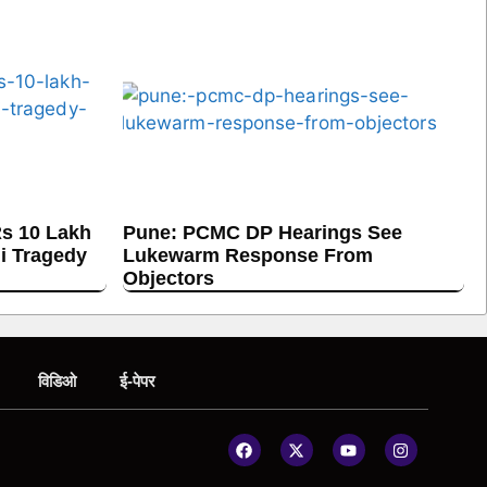
s 10 Lakh
Pune: PCMC DP Hearings See
hi Tragedy
Lukewarm Response From
Objectors
विडिओ
ई-पेपर