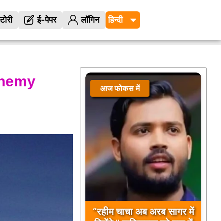
्टोरी
ई-पेपर
लॉगिन
enemy
आज फोकस में
“रहीम चाचा अब अरब सागर में