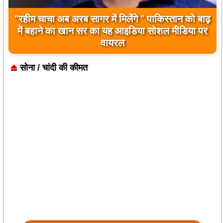
“रहीम चाचा अब अरब सागर में मिलेंगे ” पाकिस्तान को बाढ़
बिलावल भुट्टो द्वारा सिंधु नदी और भारत को लेकर दिए गए
में बहाने का खान सर का यह आइडिया सोशल मीडिया पर
बयान पर भारत के केंद्रीय मंत्रियों की कड़ी प्रतिक्रिया
वायरल
सोना / चांदी की कीमत