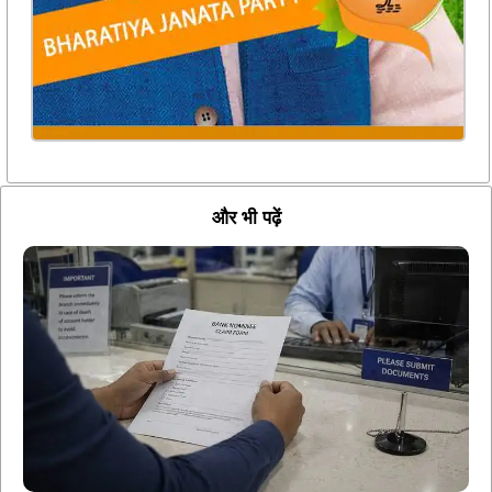
और भी पढ़ें